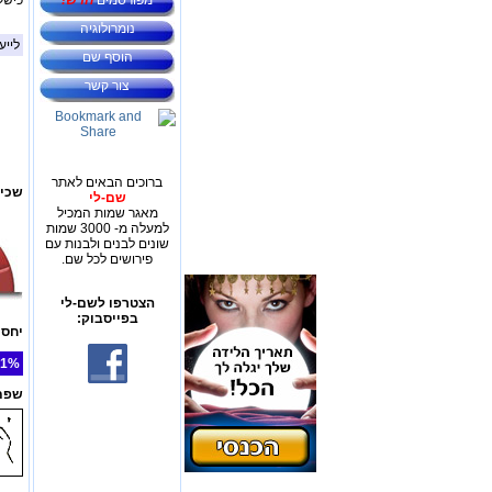
מפורסמים
חדש!
כישל
נומרולוגיה
לייע
הוסף שם
צור קשר
ברוכים הבאים לאתר
שכיח
שם-לי
מאגר שמות המכיל
למעלה מ- 3000 שמות
שונים לבנים ולבנות עם
פירושים לכל שם.
הצטרפו לשם-לי
בפייסבוק:
יחס 
1%
שפת 