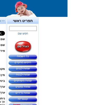
תפריט ראשי
<< ש
חפש שם
שם 
שם ב
פירו
כל השמות
חיפוש מתקדם
שמות לבנים
מקור
שמות לבנות
מין:
שמות משותפים
בינל
שמות נפוצים
ערך 
ערך 
שמות נדירים
ניתו
קטגוריות
אך ג