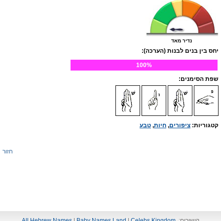
נדיר מאד
יחס בין בנים לבנות (הערכה):
100%
שפת הסימנים:
קטגוריות:
ציפורים
,
חיות
,
טבע
חזור
קישורים:
Celebs Kingdom
|
Baby Names Land
|
All Hebrew Names