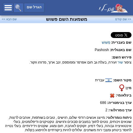
כל השמות
הגרל שם
חיפוש מתקדם
משמעות השם פשוש
<< שם קודם
שם הבא >>
שמות לבנים
שמות לבנות
שם בעברית:
פָּשׁוֹשׁ
שמות משותפים
שם באנגלית:
Pashosh
שמות נפוצים
פירוש השם:
שמות נדירים
ציפור
שיר
זעירה, בעלת גב חום אפרפר ומפוספס, זנב ארוך, מדורג וזקור.
קטגוריות
מקור השם:
עברית
חדש!
מפורסמים
מין:
נומרולוגיה
בינלאומי:
הוסף שם
ערך בגימטריה:
686
צור קשר
ערך נומרולוגי:
2
ניתוח נומרולוגי:
מייצג אנשים רודפי שלום, רגישים , טובים בשותפות, אוהבים לרצות,
פייסבוק
שונאים ויכוחים, נוטים לתווך במצבים סבוכים ורגישים. טקטיקנים ודיפלומטים, בעלי
אינטואיציה גבוהה, בעלי דמיון. זקוקים לאהבה, חום ומגע. שקטים וידידותיים. בעלי נטייה
לחוסר ביטחון ומצבי רוח משתנים. עלולים להיות ביקורתיים ולהיפגע בקלות.