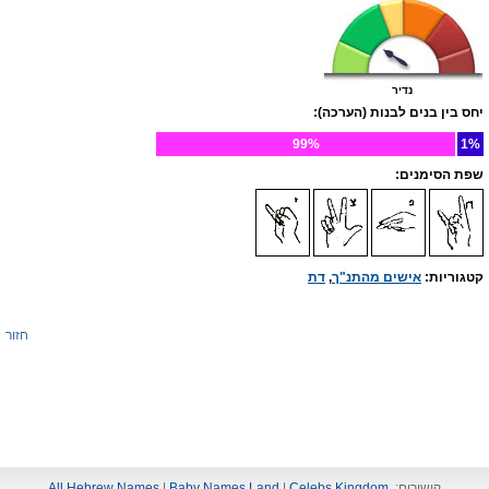
נדיר
יחס בין בנים לבנות (הערכה):
99%
1%
שפת הסימנים:
קטגוריות:
אישים מהתנ"ך
,
דת
חזור
קישורים:
Celebs Kingdom
|
Baby Names Land
|
All Hebrew Names