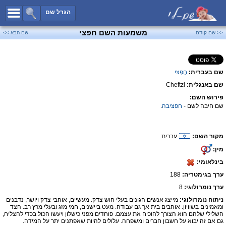
כל השמות
הגרל שם
חיפוש מתקדם
משמעות השם חפצי
<< שם קודם
שם הבא >>
שמות לבנים
שמות לבנות
שם בעברית:
חֶפְצִי
שמות משותפים
שם באנגלית:
Cheftzi
שמות נפוצים
פירוש השם:
שמות נדירים
שם חיבה לשם -
חפציבה
.
קטגוריות
מקור השם:
עברית
חדש!
מפורסמים
מין:
נומרולוגיה
בינלאומי:
הוסף שם
ערך בגימטריה:
188
צור קשר
ערך נומרולוגי:
8
ניתוח נומרולוגי:
מייצג אנשים הגונים בעלי חוש צדק. מעשיים, אוהבי צדק ויושר, נדבנים
פייסבוק
ומאמינים בשוויון. אוהבים בית אך גם עבודה. מעט ביישנים, חמי מזג ובעלי מרץ רב. הצד
השלילי שלהם הוא הצורך להוכיח את עצמם. פוחדים מפני כישלון ויעשו הכול בכדי להצליח,
גם אם זה יבוא על חשבון חברים ומשפחה. עלולים להיות שאפתנים יתר על המידה.