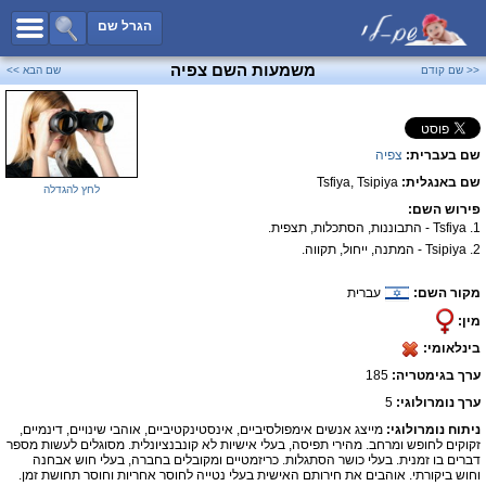
כל השמות
הגרל שם
חיפוש מתקדם
משמעות השם צפיה
<< שם קודם
שם הבא >>
שמות לבנים
שמות לבנות
שם בעברית:
צפיה
שמות משותפים
שם באנגלית:
Tsfiya, Tsipiya
שמות נפוצים
לחץ להגדלה
פירוש השם:
שמות נדירים
1. Tsfiya - התבוננות, הסתכלות, תצפית.
2. Tsipiya - המתנה, ייחול, תקווה.
קטגוריות
מקור השם:
עברית
חדש!
מפורסמים
מין:
נומרולוגיה
בינלאומי:
הוסף שם
ערך בגימטריה:
185
צור קשר
ערך נומרולוגי:
5
ניתוח נומרולוגי:
מייצג אנשים אימפולסיביים, אינסטינקטיביים, אוהבי שינויים, דינמיים,
פייסבוק
זקוקים לחופש ומרחב. מהירי תפיסה, בעלי אישיות לא קונבנציונלית. מסוגלים לעשות מספר
דברים בו זמנית. בעלי כושר הסתגלות. כריזמטיים ומקובלים בחברה, בעלי חוש אבחנה
וחוש ביקורתי. אוהבים את חירותם האישית בעלי נטייה לחוסר אחריות וחוסר תחושת זמן.