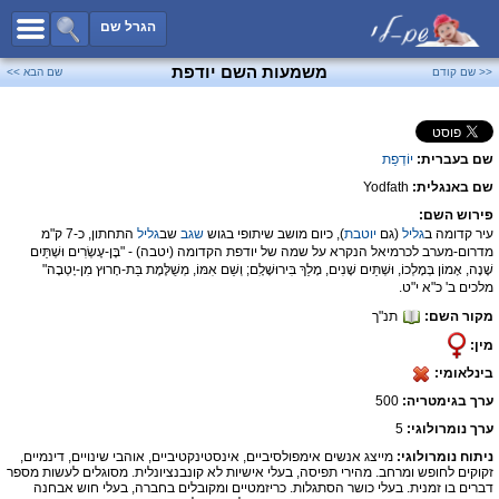
כל השמות
הגרל שם
חיפוש מתקדם
משמעות השם יודפת
<< שם קודם
שם הבא >>
שמות לבנים
שמות לבנות
שם בעברית:
יוֹדְפַת
שמות משותפים
שם באנגלית:
Yodfath
שמות נפוצים
פירוש השם:
שמות נדירים
עיר קדומה ב
גליל
(גם
יוטבת
), כיום מושב שיתופי בגוש
שגב
שב
גליל
התחתון, כ-7 ק"מ
מדרום-מערב לכרמיאל הנקרא על שמה של יודפת הקדומה (יטבה) - "בֶּן-עֶשְׂרִים וּשְׁתַּיִם
קטגוריות
שָׁנָה, אָמוֹן בְּמָלְכוֹ, וּשְׁתַּיִם שָׁנִים, מָלַךְ בִּירוּשָׁלִָם; וְשֵׁם אִמּוֹ, מְשֻׁלֶּמֶת בַּת-חָרוּץ מִן-יָטְבָה"
מלכים ב' כ"א י"ט.
חדש!
מפורסמים
מקור השם:
תנ"ך
נומרולוגיה
מין:
בינלאומי:
הוסף שם
ערך בגימטריה:
500
צור קשר
ערך נומרולוגי:
5
פייסבוק
ניתוח נומרולוגי:
מייצג אנשים אימפולסיביים, אינסטינקטיביים, אוהבי שינויים, דינמיים,
זקוקים לחופש ומרחב. מהירי תפיסה, בעלי אישיות לא קונבנציונלית. מסוגלים לעשות מספר
דברים בו זמנית. בעלי כושר הסתגלות. כריזמטיים ומקובלים בחברה, בעלי חוש אבחנה