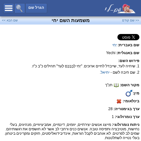
כל השמות
הגרל שם
חיפוש מתקדם
משמעות השם יחי
<< שם קודם
שם הבא >>
שמות לבנים
שמות לבנות
שם בעברית:
יְחִי
שמות משותפים
שם באנגלית:
Yechi
שמות נפוצים
פירוש השם:
שמות נדירים
1. שיחיה לעד, שייבדל לחיים ארוכים. "יְחִי לְבַבְכֶם לָעַד" תהילים כ"ב כ"ז.
2. שם חיבה לשם -
יחיאל
.
קטגוריות
מקור השם:
תנ"ך
חדש!
מפורסמים
מין:
נומרולוגיה
בינלאומי:
הוסף שם
ערך בגימטריה:
28
צור קשר
ערך נומרולוגי:
1
ניתוח נומרולוגי:
מייצג אנשים יצירתיים, יוזמים, דינמיים, אמביציוזיים, מנהיגים, בעלי
פייסבוק
נחישות, מוטיבציה ותפיסה טובה. אנשים כנים ורחבי לב אשר לא חושפים את רגשותיהם.
שמים לב לפרטים. לא אוהבים לקבל הוראות, אינדיבידואליסטים, חזקים ומקרינים ביטחון.
בעלי נטייה לשתלטנות.