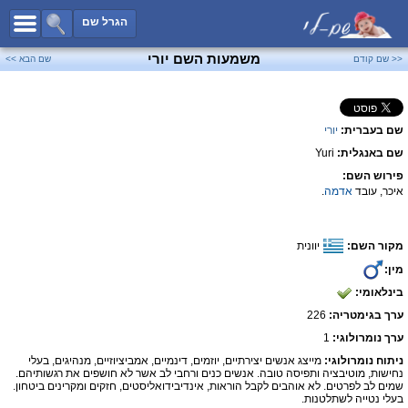
כל השמות
הגרל שם
חיפוש מתקדם
משמעות השם יורי
<< שם קודם
שם הבא >>
שמות לבנים
שמות לבנות
שם בעברית:
יורי
שמות משותפים
שם באנגלית:
Yuri
שמות נפוצים
פירוש השם:
שמות נדירים
איכר, עובד
אדמה
.
קטגוריות
מקור השם:
יוונית
חדש!
מפורסמים
מין:
נומרולוגיה
בינלאומי:
הוסף שם
ערך בגימטריה:
226
צור קשר
ערך נומרולוגי:
1
ניתוח נומרולוגי:
מייצג אנשים יצירתיים, יוזמים, דינמיים, אמביציוזיים, מנהיגים, בעלי
פייסבוק
נחישות, מוטיבציה ותפיסה טובה. אנשים כנים ורחבי לב אשר לא חושפים את רגשותיהם.
שמים לב לפרטים. לא אוהבים לקבל הוראות, אינדיבידואליסטים, חזקים ומקרינים ביטחון.
בעלי נטייה לשתלטנות.