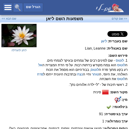
כל השמות
הגרל שם
חיפוש מתקדם
משמעות השם ליאן
<< שם קודם
שם הבא >>
שמות לבנים
שמות לבנות
שם בעברית:
לִיאַן
שמות משותפים
שם באנגלית:
Lian, Leanne
שמות נפוצים
לחץ להגדלה
פירוש השם:
שמות נדירים
1.
לוטוס
- שם למינים רבים של צמחים ובעיקר לצמחי מים.
ה
לוטוס
הוא צמח מקודש בדתות רבות. על פי הדת המצרית ה
אל
קטגוריות
רע בקע מתוך פרח ה
לוטוס
, בבודהיזם הוא מסמל את הכוח
האלוהי, את היופי, ה
טוהר
וחיי ה
נצח
ובתרבות היוונית ייחסו ל
פרח
חדש!
מפורסמים
ה
לוטוס
את השכחה.
2. ראשי תיבות של - "לי ילדה אלוהים נתן".
נומרולוגיה
מקור השם:
סינית
הוסף שם
מין:
צור קשר
בינלאומי:
ערך בגימטריה:
91
פייסבוק
ערך נומרולוגי:
1
ניתוח נומרולוגי:
מייצג אנשים יצירתיים, יוזמים, דינמיים, אמביציוזיים, מנהיגים, בעלי